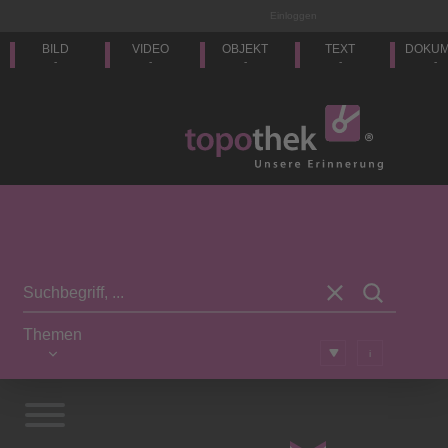
Einloggen
BILD
VIDEO
OBJEKT
TEXT
DOKU
-
-
-
-
-
Themen
i
Vorwort