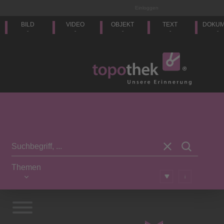
Einloggen
BILD
VIDEO
OBJEKT
TEXT
DOKU
-
-
-
-
-
Themen
i
Vorwort